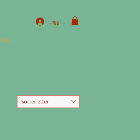
Logg Inn
SALG!
Sorter etter