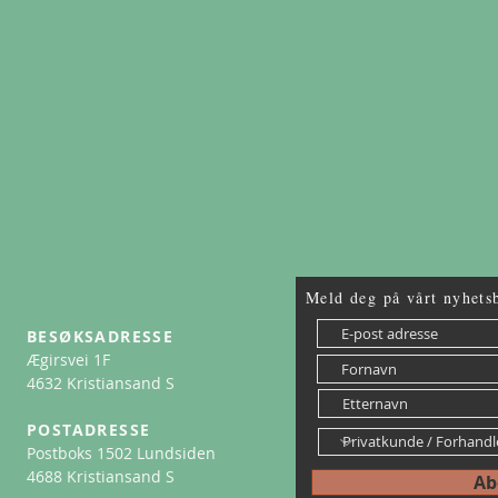
Meld deg på vårt nyhets
BESØKSADRESSE​
Ægirsvei 1F
4632 Kristiansand S
POSTADRESSE
Postboks 1502 Lundsiden
4688 Kristiansand S
Ab