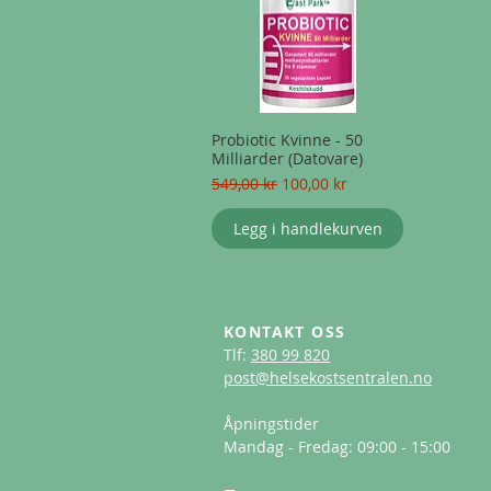
Probiotic Kvinne - 50
Milliarder (Datovare)
Vanlig pris
Salgspris
549,00 kr
100,00 kr
Legg i handlekurven
KONTAKT OSS​
Tlf:
380 99 820
post@helsekostsentralen.no
Åpningstider
Mandag - Fredag: 09:00 - 15:00