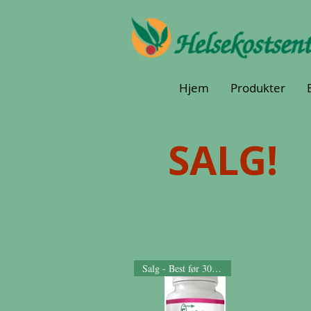
Hjem
Produkter
SALG!
Salg - Best før 30.11.22